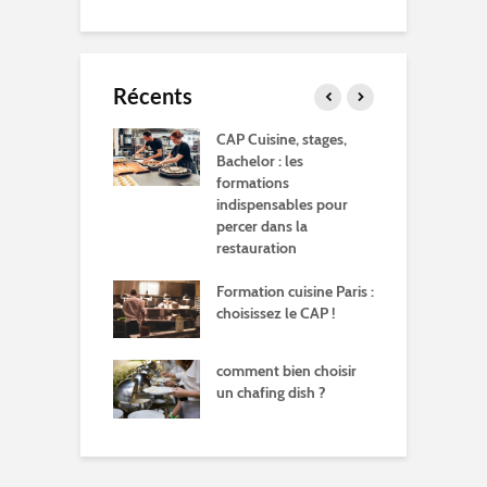
Récents
 ce qu'une
CAP Cuisine, stages,
L
ée bio éthanol
Bachelor : les
l
formations
t
indispensables pour
t
percer dans la
restauration
P
b
Formation cuisine Paris :
choisissez le CAP !
A
b
f
comment bien choisir
un chafing dish ?