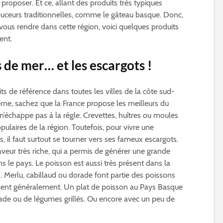
proposer. Et ce, allant des produits très typiques
uceurs traditionnelles, comme le gâteau basque. Donc,
ous rendre dans cette région, voici quelques produits
ent.
Comment profiter d’un
Qu'est ce qu'une
bon rhum de
cheminée bio éth
s de mer… et les escargots !
Martinique ?
Découvrez les
its de référence dans toutes les villes de la côte sud-
différents types de
erne, sachez que la France propose les meilleurs du
Vodka
’échappe pas à la règle. Crevettes, huîtres ou moules
Produit du terroir :
opulaires de la région. Toutefois, pour vivre une
Focus sur la Corse
, il faut surtout se tourner vers ses fameux escargots.
aveur très riche, qui a permis de générer une grande
ns le pays. Le poisson est aussi très présent dans la
 Merlu, cabillaud ou dorade font partie des poissons
osent généralement. Un plat de poisson au Pays Basque
lade ou de légumes grillés. Ou encore avec un peu de