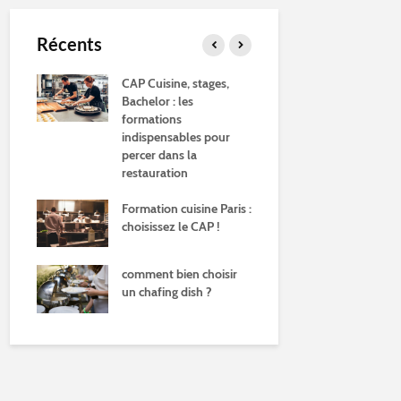
Récents
CAP Cuisine, stages,
L'art du sac 
anol
Bachelor : les
la main : his
formations
techniques 
indispensables pour
tendances
percer dans la
restauration
Pourquoi s'o
billot de boi
Formation cuisine Paris :
choisissez le CAP !
Artisanat d'a
belles créat
fer
comment bien choisir
un chafing dish ?